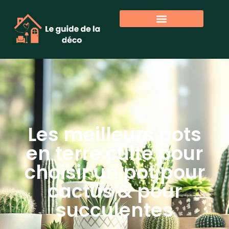
Les meilleurs pots
en terre cuite pour
choisir un pot pour
cactus & pour
succulentes